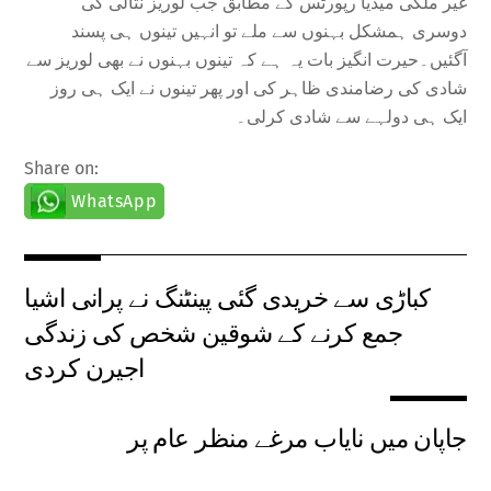
غیر ملکی میڈیا رپورٹس کے مطابق جب لوریز نتالی کی
دوسری ہمشکل بہنوں سے ملے تو انہیں تینوں ہی پسند
آگئیں۔حیرت انگیز بات یہ ہے کہ تینوں بہنوں نے بھی لوریز سے
شادی کی رضامندی ظاہر کی اور پھر تینوں نے ایک ہی روز
ایک ہی دولہے سے شادی کرلی۔
Share on:
WhatsApp
کباڑی سے خریدی گئی پینٹنگ نے پرانی اشیا
جمع کرنے کے شوقین شخص کی زندگی
اجیرن کردی
جاپان میں نایاب مرغے منظر عام پر