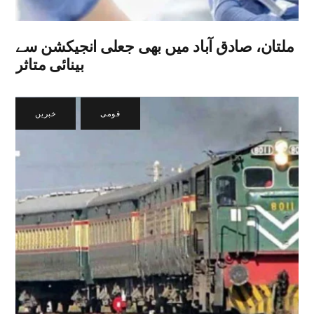
ملتان، صادق آباد میں بھی جعلی انجیکشن سے
بینائی متاثر
قومی
,
خبریں