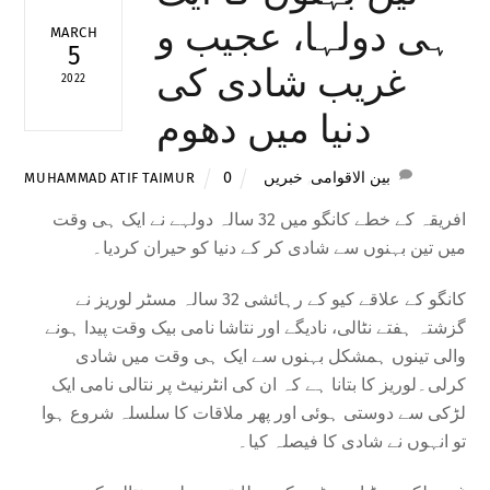
ہی دولہا، عجیب و
MARCH
5
غریب شادی کی
2022
دنیا میں دھوم
بین الاقوامی
,
خبریں
0
MUHAMMAD ATIF TAIMUR
افریقہ کے خطے کانگو میں 32 سالہ دولہے نے ایک ہی وقت
میں تین بہنوں سے شادی کر کے دنیا کو حیران کردیا۔
کانگو کے علاقے کیو کے رہائشی 32 سالہ مسٹر لوریز نے
گزشتہ ہفتے نٹالی، نادیگے اور نتاشا نامی بیک وقت پیدا ہونے
والی تینوں ہمشکل بہنوں سے ایک ہی وقت میں شادی
کرلی۔لوریز کا بتانا ہے کہ ان کی انٹرنیٹ پر نتالی نامی ایک
لڑکی سے دوستی ہوئی اور پھر ملاقات کا سلسلہ شروع ہوا
تو انہوں نے شادی کا فیصلہ کیا۔