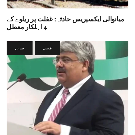
میانوالی ایکسپریس حادثہ: غفلت پر ریلوے کے
4 اہلکار معطل
قومی
,
خبریں