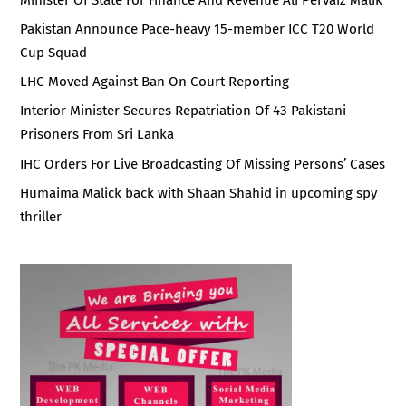
Minister Of State For Finance And Revenue Ali Pervaiz Malik
Pakistan Announce Pace-heavy 15-member ICC T20 World
Cup Squad
LHC Moved Against Ban On Court Reporting
Interior Minister Secures Repatriation Of 43 Pakistani
Prisoners From Sri Lanka
IHC Orders For Live Broadcasting Of Missing Persons’ Cases
Humaima Malick back with Shaan Shahid in upcoming spy
thriller