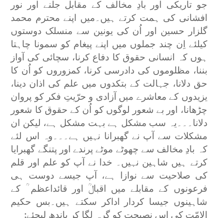
جو تاریکی اور بادِ مخالف کے مقابل جلنے اور نور
افشانی کی ہمت کرتے ہیں۔میں اپنے محترم محمد
گلزار حسین اور اُن کی یونین سے منسلک دوستوں
کیلئے اِن چند جملوں میں اپنے پیغام کو سمونا چاہتا
ہوں کہ انسانی حقوق کا دفاع کرنا، سچائی کی آواز
بننا، مظلوموں کی دادرسی کرنا، کمزوروں کو اُن کا
حق دلانا، جہالت کے بتکدوں میں علم کی اذان دینا،
یزیدوں کے معاشرے میں آزادی و حرّیتِ فکر کو پروان
چڑھانا، اور بے شعور لوگوں کو اُن کے حقوق کا شعور
دلانا۔۔۔یہ سب مشکل ہے بہت مشکل ہے، لیکن ان
مشکلات سے آپ نے گھبرانا نہیں ہے۔۔۔وہ اس لئے
کہ بادِ مخالف سے چھوٹے موٹے پرندے اور پتنگے گھبرایا
کرتے ہیں شاہین نہیں۔ خدا نے آپ کو علم اور قلم
کی صلاحیت سے نوازا ہے، آپ جیسے دوست ہی
فرعونوں کے مقابلے میں اقبالؒ اور قائداعظم ؒ کے
شاہینوں جیسا کردار اداکر سکتے ہیں۔بس حکیم
الامّت کی اس نصیحت کو گرہ لگا کر باندھ لیجئے: