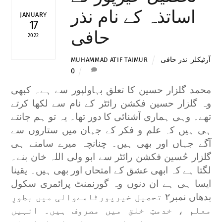
اساتذہ کے نام نذر
JANUARY
17
حافی
2022
آرٹیکلز
,
نذر حافی
MUHAMMAD ATIF TAIMUR
0
محمد گلزار حسین کا تعلق بہاولپور سے ہے۔ کبھی
وہ گلزار حسین فکشن رائٹر کے نام سے لکھا کرتے
تھے۔ وہی ہماری آشنائی کا دور تھا۔ یہ تو ہم جانتے
ہی ہیں کہ علم و فکر کے جہان میں ستاروں سے
آگے جہاں اور بھی ہیں۔ چنانچہ میرے سامنے ہی
گلزار حُسین فکشن رائٹر سے ابو ولی اللہ خان بنے۔
لگتا ہے کہ ابھی عشق کے امتحاں اور بھی ہیں۔ یقینا
ایسا ہی ہے ان دنوں وہ گورنمنٹ پرائمری سکول
بدھاں نمبر۲ تحصیل خیرپورٹامےوالی میں بطورِ
معلم ، خدمتِ خلق میں مصروف ہیں۔ انہیں