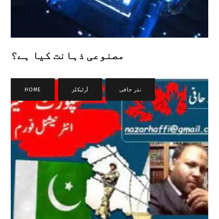
مصنوعی ذہانت کیا ہے؟
نذر حافی
,
آرٹیکلز
,
HOME