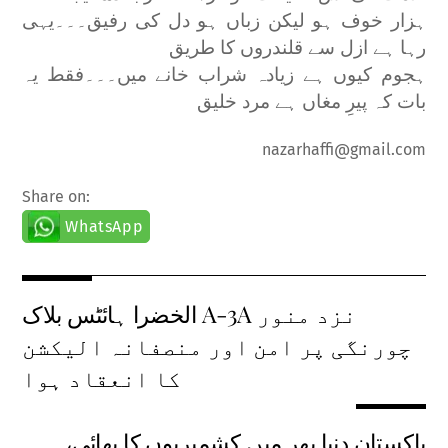
ہزار خوف ہو لیکن زباں ہو دل کی رفیق۔۔۔یہی
رہا ہے ازل سے قلندروں کا طریق
ہجوم کیوں ہے زیادہ شراب خانے میں۔۔۔فقط یہ
بات کہ پیرِ مغاں ہے مرد خلیق
nazarhaffi@gmail.com
Share on:
WhatsApp
الخضرا ہائٹس بلاک A-3A نزد منور
چورنگی پر امن اور منصفانہ الیکشن
کا انعقاد ہوا
پاکستان دنیا بھر میں کشمیریوں کا بھائی،