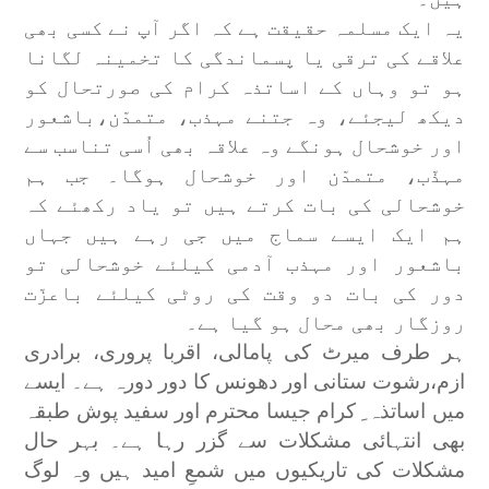
یہ ایک مسلمہ حقیقت ہے کہ اگر آپ نے کسی بھی
علاقے کی ترقی یا پسماندگی کا تخمینہ لگانا
ہو تو وہاں کے اساتذہ کرام کی صورتحال کو
دیکھ لیجئے، وہ جتنے مہذب، متمدّن،باشعور
اور خوشحال ہونگے وہ علاقہ بھی اُسی تناسب سے
مہذّب، متمدّن اور خوشحال ہوگا۔ جب ہم
خوشحالی کی بات کرتے ہیں تو یاد رکھئے کہ
ہم ایک ایسے سماج میں جی رہے ہیں جہاں
باشعور اور مہذب آدمی کیلئے خوشحالی تو
دور کی بات دو وقت کی روٹی کیلئے باعزّت
روزگار بھی محال ہو گیا ہے۔
ہر طرف میرٹ کی پامالی، اقربا پروری، برادری
ازم،رشوت ستانی اور دھونس کا دور دورہ ہے۔ ایسے
میں اساتذہ ِ کرام جیسا محترم اور سفید پوش طبقہ
بھی انتہائی مشکلات سے گزر رہا ہے۔ بہر حال
مشکلات کی تاریکیوں میں شمعِ امید ہیں وہ لوگ