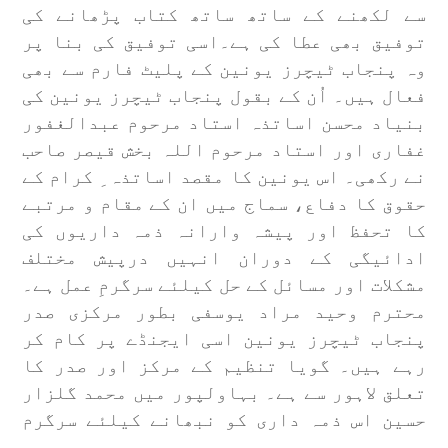
سے لکھنے کے ساتھ ساتھ کتاب پڑھانے کی
توفیق بھی عطا کی ہے۔اسی توفیق کی بنا پر
وہ پنجاب ٹیچرز یونین کے پلیٹ فارم سے بھی
فعال ہیں۔ اُن کے بقول پنجاب ٹیچرز یونین کی
بنیاد محسن اساتذہ استاد مرحوم عبدالغفور
غفاری اور استاد مرحوم اللہ بخش قیصر صاحب
نے رکھی۔ اس یونین کا مقصد اساتذہ ِ کرام کے
حقوق کا دفاع، سماج میں ان کے مقام و مرتبے
کا تحفظ اور پیشہ وارانہ ذمہ داریوں کی
ادائیگی کے دوران انہیں درپیش مختلف
مشکلات اور مسائل کے حل کیلئے سرگرمِ عمل ہے۔
محترم وحید مراد یوسفی بطور مرکزی صدر
پنجاب ٹیچرز یونین اسی ایجنڈے پر کام کر
رہے ہیں۔ گویا تنظیم کے مرکز اور صدر کا
تعلق لاہور سے ہے۔ بہاولپور میں محمد گلزار
حسین اس ذمہ داری کو نبھانے کیلئے سرگرم
ہیں۔