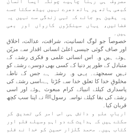
مصروف ہی رہنا چاہیے چونکہ ایسا انسان
کبھی ہاتھ پر ہاتھ دھرے نہیں بیٹھ سکتا جسے
یہ یقین ہو جائے کہ تہی زندگی سے نہیں یہ
فضائیں، یہاں سینکڑوں کارواں اور بھی
ہیں۔
خصوصاً جو لوگ انسانیت، شرافت، عدالت، اخلاق
اور صاف گوئی جیسی اعلیٰ انسانی اقدار سے مزیّن
ہوتے ہیں وہ اس انسانی علمی و فکری رشتے کے
متبادل کے طور پر دنیا کے کسی بھی دوسرے رشتے کو
نہیں سمجھتے۔ یہی وہ رشتہ ہے جس کے ناطے
مخلوقِ خدا کا تعلق خدا سے جُڑتا ہے،اسی رشتے کی
پاسداری کیلئے انبیائے کرام مبعوث ہوئے اور اسی
رشتے کی بقا کیلئے نواسہ رسولﷺ نے اپنا سب کچھ
قربان کیا۔
اربابِ علم و دانش ہی اس امر کی تصدیق کر
سکتے ہیں کہ ہدایت کے دو اہم وسیلے قلم اور
کتاب ہیں۔ محمد گلزار حسین کو خدا نے قلم