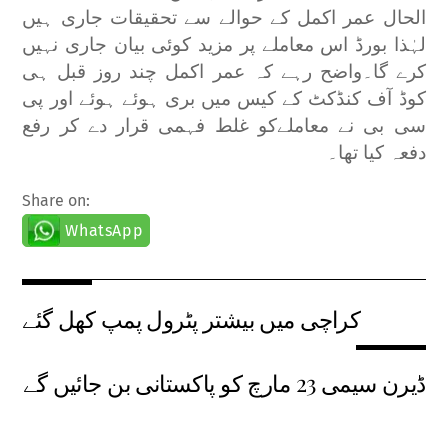
الحال عمر اکمل کے حوالے سے تحقیقات جاری ہیں
لہٰذا بورڈ اس معاملے پر مزید کوئی بیان جاری نہیں
کرے گا۔
واضح رہے کہ عمر اکمل چند روز قبل ہی
کوڈ آف کنڈکٹ کے کیس میں بری ہوئے ہوئے اور پی
سی بی نے معاملےکو غلط فہمی قرار دے کر رفع
دفعہ کیا تھا۔
Share on:
WhatsApp
کراچی میں بیشتر پٹرول پمپ کھل گئے
ڈیرن سیمی 23 مارچ کو پاکستانی بن جائیں گے