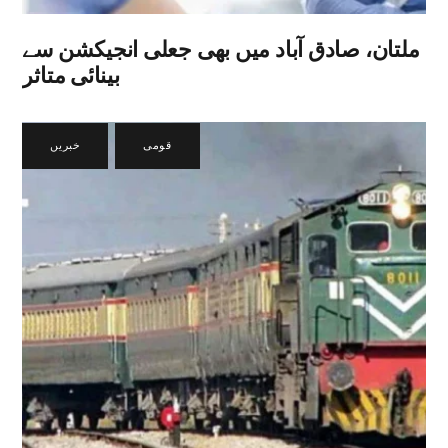
ملتان، صادق آباد میں بھی جعلی انجیکشن سے
بینائی متاثر
قومی
,
خبریں