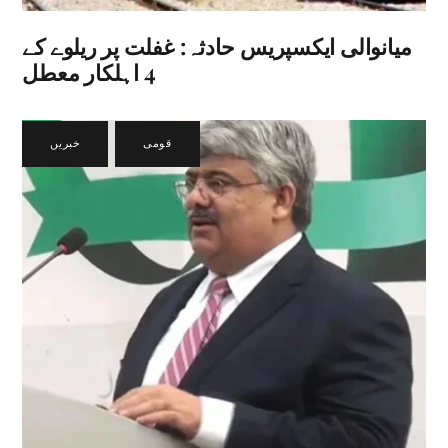
میانوالی ایکسپریس حادثہ: غفلت پر ریلوے کے
4 اہلکار معطل
قومی
,
خبریں