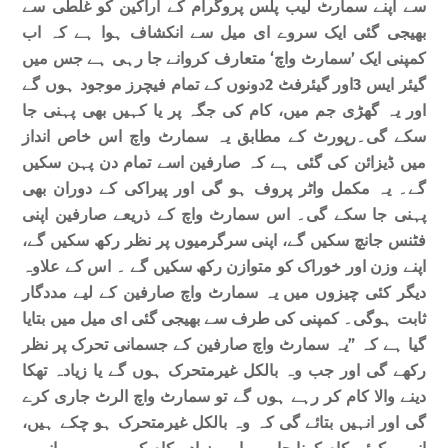
سے اپنے سمارٹ لیب پلس پروگرام کے اراکین کو غلطی سے
بھیجی گئی ایک سروے ای میل سے انکشاف ہوا ہے کہ اب
کمپنی ایک ’سمارٹ واچ‘ متعارف کروانے جا رہی ہے جس میں
گیئر ایس 3اور گیئرفٹ 2دونوں کے تمام فیچرز موجود ہوں گے
اور یہ گھڑی جم میں، کام کی جگہ پر یا کہیں بھی پہنی جا
سکے گی۔
رپورٹ کے مطابق یہ سمارٹ واچ اس خاص انداز
میں ڈیزائن کی گئی ہے کہ صارفین اسے تمام دن پہن سکیں
گے۔ یہ مکمل واٹر پروف ہو گی اور پیراکی کے دوران بھی
پہنی جا سکے گی۔ اس سمارٹ واچ کے ذریعے صارفین اپنی
فٹنس جانچ سکیں گے، اپنی سرگرمیوں پر نظر رکھ سکیں گے،
اپنے وزن اور خوراک کو متوازن رکھ سکیں گے ۔ اس کے علاوہ
دیگر کئی چیزوں میں یہ سمارٹ واچ صارفین کے لیے مددگار
ثابت ہوگی۔ کمپنی کی طرف سے بھیجی گئی ای میل میں بتایا
گیا ہے کہ ”یہ سمارٹ واچ صارفین کے جسمانی تحرک پر نظر
رکھے گی اور جب وہ بالکل غیرمتحرک ہوں گے یا زیادہ تھکا
دینے والا کام کر رہے ہوں گے تو سمارٹ واچ الرٹ جاری کرے
گی اور انہیں بتائے گی کہ وہ بالکل غیرمتحرک ہو چکے ہیں،