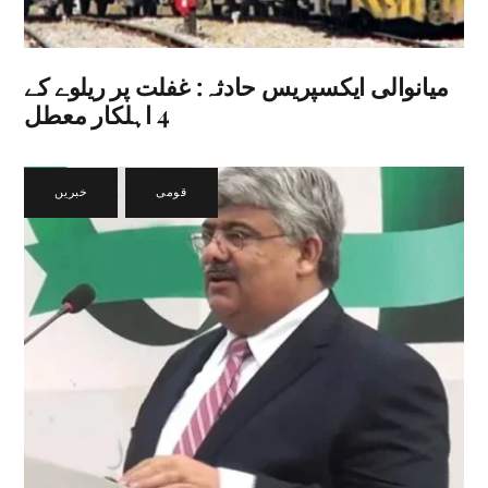
میانوالی ایکسپریس حادثہ: غفلت پر ریلوے کے
4 اہلکار معطل
قومی
,
خبریں