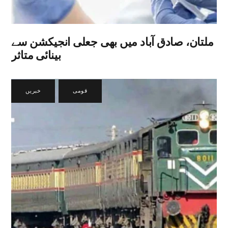
ملتان، صادق آباد میں بھی جعلی انجیکشن سے
بینائی متاثر
قومی
,
خبریں