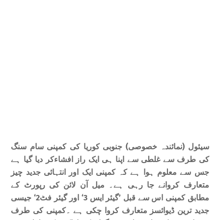
سیئول (نمائندہ خصوصی) جنوبی کوریا کی کمپنی سام سنگ
کی طرف سے غلطی سے اپنا ہی ایک راز افشاءکر دیا گیا ہے
جس سے معلوم ہوا ہے کہ کمپنی ایک اور انتہائی جدید چیز
متعارف کروانے جا رہی ہے۔ میل آن لائن کی رپورٹ کے
مطابق کمپنی اس سے قبل ’گیئر ایس 3‘ اور گیئر فٹ2‘ جیسی
جدید ترین ڈیوائسز متعارف کروا چکی ہے ۔کمپنی کی طرف