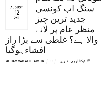
سنگ اب کونسی
AUGUST
12
جدید ترین چیز
2017
منظر عام پر لانے
والا ہے؟ غلطی سے بڑا راز
افشاءہوگیا
ٹیکنا لوجی
,
خبریں
0
MUHAMMAD ATIF TAIMUR