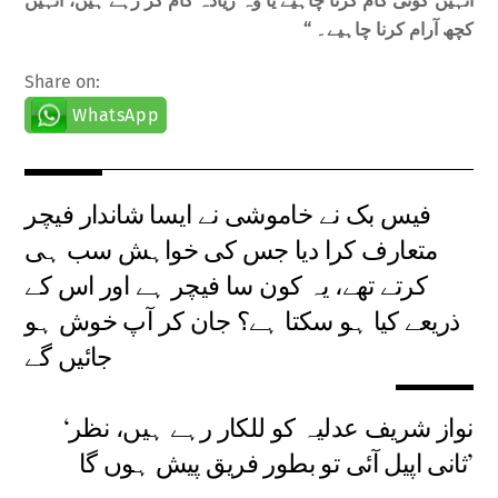
انہیں کوئی کام کرنا چاہیے یا وہ زیادہ کام کر رہے ہیں، انہیں
کچھ آرام کرنا چاہیے۔ “
Share on:
WhatsApp
فیس بک نے خاموشی نے ایسا شاندار فیچر
متعارف کرا دیا جس کی خواہش سب ہی
کرتے تھے، یہ کون سا فیچر ہے اور اس کے
ذریعے کیا ہو سکتا ہے؟ جان کر آپ خوش ہو
جائیں گے
‘نواز شریف عدلیہ کو للکار رہے ہیں، نظر
ثانی اپیل آئی تو بطور فریق پیش ہوں گا’