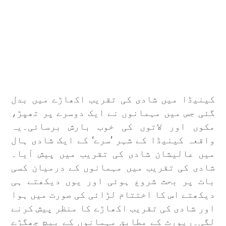
کینیڈا میں شادی کی تقریب اکھاڑے میں بدل
گئی جس میں مہمانوں نے ایک دوسرے پر تھپڑ،
مکوں اور لاتوں کی خوب بارش برسائی۔
یہ
واقعہ کینیڈا کے شہر ’سرے‘ کے ایک شادی ہال
میں عالیشان شادی کی تقریب میں پیش آیا۔
شادی کی تقریب میں مہمانوں کے درمیان کسی
بات پر بحث شروع ہوئی اور یوں دیکھتے ہی
دیکھتے اس کا اختتام لڑائی کی صورت میں ہوا
اور شادی کی تقریب اکھاڑے کا منظر پیش کرنے
لگی۔
رپورٹ کے مطابق مہمانوں کے بیچ جھگڑے