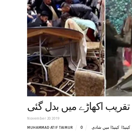
قریب اکھاڑے میں بدل گئی
November
20
2019
0
کینیڈا میں شادی
,
کینیڈا
MUHAMMAD ATIF TAIMUR