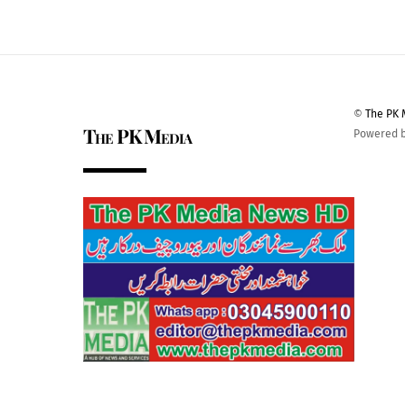
©
The PK 
The PK Media
Powered 