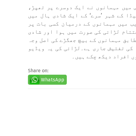
س میں مہمانوں نے ایک دوسرے پر تھپڑ
ڈا کے شہر ’سرے‘ کے ایک شادی ہال میں
یب میں مہمانوں کے درمیان کسی بات پر
تتام لڑائی کی صورت میں ہوا اور شادی
ابق مہمانوں کے بیچ جھگڑے کی اصل وجہ
 کی تفتیش جاری ہے۔
لڑائی کی یہ ویڈیو
وں افراد دیکھ چکے ہیں۔
Share on:
WhatsApp