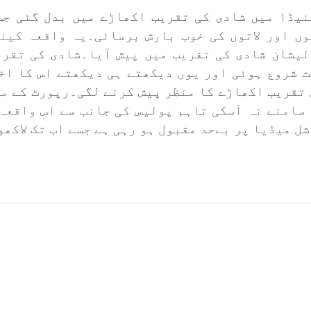
ینیڈا میں شادی کی تقریب اکھاڑے میں بدل گئی ج
وں اور لاتوں کی خوب بارش برسائی۔
یہ واقعہ کینی
لیشان شادی کی تقریب میں پیش آیا۔شادی کی تقر
ث شروع ہوئی اور یوں دیکھتے ہی دیکھتے اس کا اخ
 تقریب اکھاڑے کا منظر پیش کرنے لگی۔
رپورٹ کے مط
 سامنے نہ آسکی تاہم پولیس کی جانب سے اس واقعہ
ل میڈیا پر بےحد مقبول ہو رہی ہے جسے اب تک لاکھ