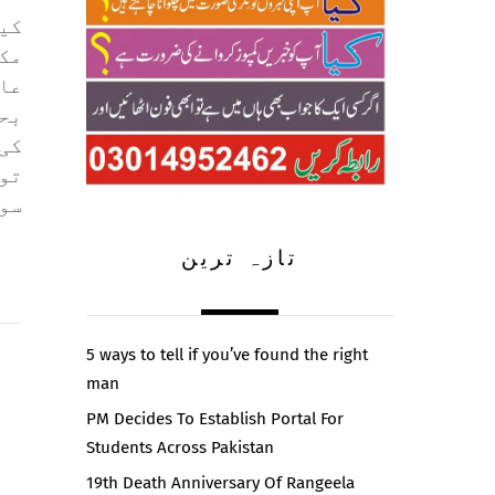
ک،
مک
عا
بح
کی
تو
سوش
تازہ ترین
5 ways to tell if you’ve found the right
man
PM Decides To Establish Portal For
Students Across Pakistan
19th Death Anniversary Of Rangeela