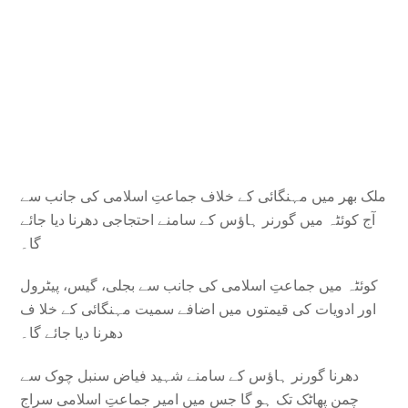
ملک بھر میں مہنگائی کے خلاف جماعتِ اسلامی کی جانب سے
آج کوئٹہ میں گورنر ہاؤس کے سامنے احتجاجی دھرنا دیا جائے
گا۔
کوئٹہ میں جماعتِ اسلامی کی جانب سے بجلی، گیس، پیٹرول
اور ادویات کی قیمتوں میں اضافے سمیت مہنگائی کے خلا ف
دھرنا دیا جائے گا۔
دھرنا گورنر ہاؤس کے سامنے شہید فیاض سنبل چوک سے
چمن پھاٹک تک ہو گا جس میں امیرِ جماعتِ اسلامی سراج