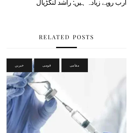
ارب روپے زیادہ ہیں: راشد لنگڑیال
RELATED POSTS
مقامی
,
قومی
,
خبریں