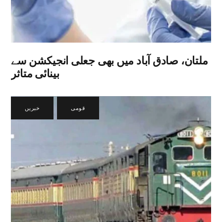
ملتان، صادق آباد میں بھی جعلی انجیکشن سے
بینائی متاثر
قومی
,
خبریں