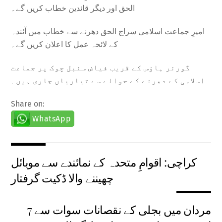
الحق اور دیگر قائدین خطاب کریں گے۔
امیرِ جماعت اسلامی سراج الحق دھرنے سے خطاب میں آئندہ
کے لائحہ عمل کا اعلان کریں گے۔
گورنر ہاؤس کے قریب فیاض سنبل چوک پر جماعت
اسلامی کے دھرنے کے حوالے سے تیاریاں جاری ہیں۔
Share on:
WhatsApp
کراچی: اقوامِ متحدہ کے نمائندے سے موبائل
چھیننے والا ڈکیت گرفتار
مردان میں بجلی کے نقصانات سوات سے 7