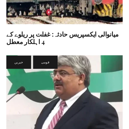
میانوالی ایکسپریس حادثہ: غفلت پر ریلوے کے
4 اہلکار معطل
قومی
,
خبریں