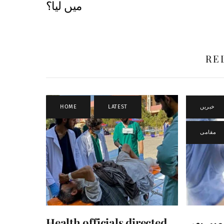
میں لیا؟
RE
HOME
,
LATEST
خبریں
مقامی
Health officials directed
 میں بھی