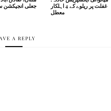
غفلت پر ریلوے کے 4 اہلکار
جعلی انجیکشن سے
معطل
AVE A REPLY