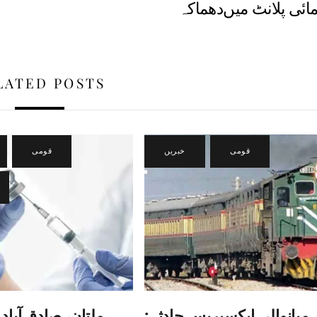
ائی پلانٹ میں‌دھماکہ
LATED POSTS
,
قومی
,
خبریں
,
قومی
میانوالی ایکسپریس حادثہ:
ملتان، صادق آباد