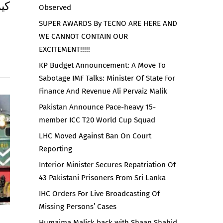
کیم
Observed
SUPER AWARDS By TECNO ARE HERE AND
WE CANNOT CONTAIN OUR
EXCITEMENT!!!!!
KP Budget Announcement: A Move To
Sabotage IMF Talks: Minister Of State For
Finance And Revenue Ali Pervaiz Malik
Pakistan Announce Pace-heavy 15-
member ICC T20 World Cup Squad
LHC Moved Against Ban On Court
Reporting
Interior Minister Secures Repatriation Of
43 Pakistani Prisoners From Sri Lanka
IHC Orders For Live Broadcasting Of
Missing Persons’ Cases
Humaima Malick back with Shaan Shahid