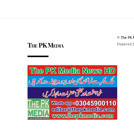
©
The PK 
The PK Media
Powered 