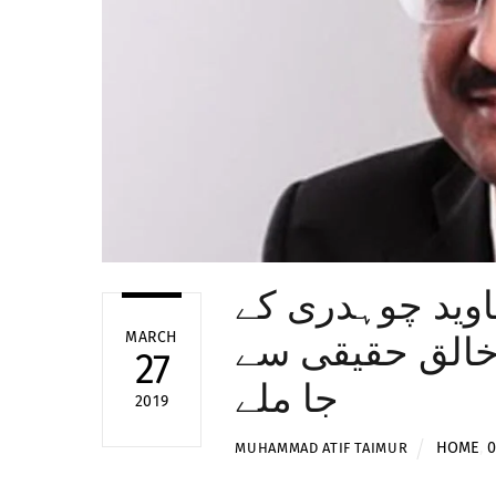
جاوید چوہدری کے
خالق حقیقی سے
MARCH
27
جا ملے
2019
HOME
,
0
MUHAMMAD ATIF TAIMUR