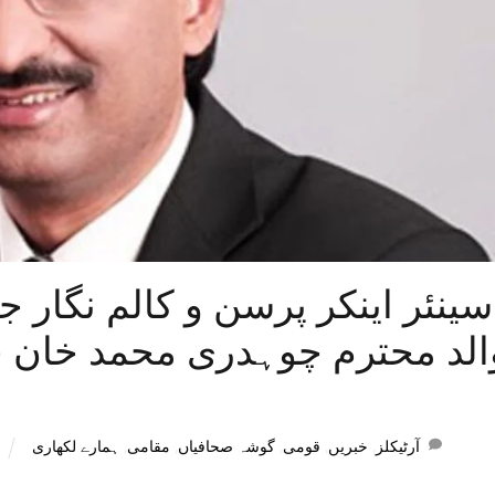
سینئر اینکر پرسن و کالم نگار 
الد محترم چوہدری محمد خان 
ہمارے لکھاری
,
مقامی
,
گوشہ صحافیاں
,
قومی
,
خبریں
,
آرٹیکلز