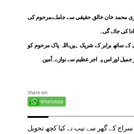
ہدری محمد خان خالق حقیقی سے جاملے،مرحوم کی
ادا کی جائے گی۔
ے ساتھ برابر کے شریک ہیں،اللہ پاک مرحوم کو
 جمیل اور اس پہ اجر عظیم سے نوازے۔آمین
Share on:
WhatsApp
ا سراج کے گھر سے نیب نے کیا کچھ تحویل