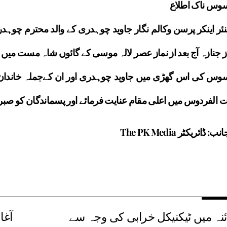
وس ناک اطلاع
ئر اینکر پرسن وکالم نگار جاوید چوہدری کے والد محترم چو
ز جنازہ آج بعد از نماز عصر لالہ موسی کے گائوں شاہ مست میں 
وس کی اس گھڑی میں جاوید چوہدری اور ان کےجملہ خاندان ک
 الفردوس میں اعلی مقام عنایت فرمائے اور پسماندگان کو صبر
منجانب: ڈائریکٹر The PK 
ئنہ میں ٹیکنیکل خرابی کی وجہ سے
آغ