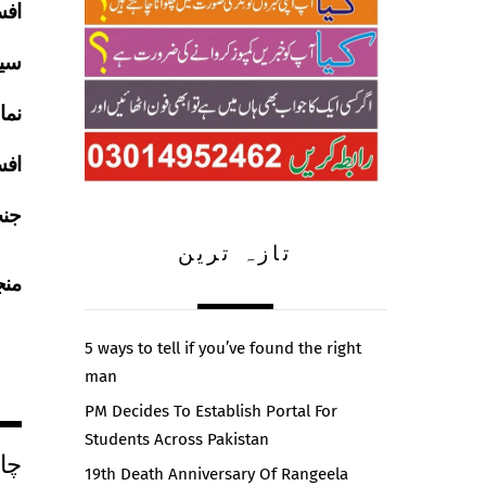
افس
سین
نما
افس
جنت
تازہ ترین
Media
5 ways to tell if you’ve found the right
man
PM Decides To Establish Portal For
Students Across Pakistan
چا
19th Death Anniversary Of Rangeela