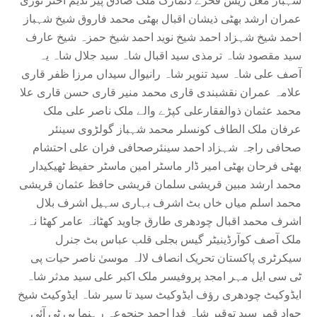
شہباز مغل ریس فخرے ڈنمارک ملک صادق پیر ندیم اختر نوری
عمران ارشد بھٹی ذیشان اقبال بھٹی محمد فاروق شیخ شہباز
احمد شیخ شہزاد احمد شیخ نوید احمد شیخ حمزہ شیخ عارف
سید مقصود شاہ ترمذی سید اقبال شاہ سید جلال شاہ یہ
آصف علی شاہ سید تنویر شاہ رانیوال سیداں مرزا ظفر قاری
علامہ عمران نقشبندی قاری محمد منیر قاری حسن قاری علا
محمد عثمان ذوالفقارعلی کپڑے والے ملک ناصر علی ملک
عرفان ملک الطاف کونسلر محمد شہباز گولڑوی سینئر
صحافی راجہ شہزاد احمد سینئرصحافی فران علی احتشام
بھٹی فرحان بھٹی امیر ڈار ماسٹر امین ماسٹر حفیظ ٹھیکیدار
محمد ارشد مبین قریشی سلمان قریشی حافظ عثمان قریشی
محمد اسلم میاں خاں بٹ اشرف بہاری سہیل اشرف بلال
اشرف محمد اقبال چودھری طارق جاوید کھٹانہ عامر کھٹا نہ
ملک آصف کوآرڈینیٹر گیس بجلی قلب عباس بٹ جنرل
سیکرٹری پاکستان تحریک انصاف لالہ موسیٰ ناصر حیات پی
ٹی سی ایل مہر امجد پروفیسر ملک اکبر علی سید مدثر شاہ
ایڈوکیٹ چودھری رؤف ایڈوکیٹ سید تا سیر شاہ ایڈوکیٹ شیخ
جواد قمر سید توقیر شاہ فدا احمد جنجوعہ رہنما پی ٹی آئی