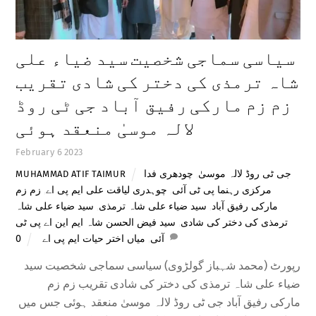
سیاسی سماجی شخصیت سید ضیاء علی
شاہ ترمذی کی دختر کی شادی تقریب
زم زم مارکی رفیق آباد جی ٹی روڈ
لالہ موسیٰ منعقد ہوئی
February
6
2023
جی ٹی روڈ لالہ موسیٰ
,
چودھری فدا
MUHAMMAD ATIF TAIMUR
مرکزی رہنما پی ٹی آئی
,
چوہدری لیاقت علی ایم پی اے
,
زم زم
مارکی رفیق آباد
,
سید ضیاء علی شاہ ترمذی
,
سید ضیاء علی شاہ
ترمذی کی دختر کی شادی
,
سید فیض الحسن شاہ ایم این اے پی ٹی
آئی
,
میاں اختر حیات ایم پی اے
0
رپورٹ (محمد شہباز گولڑوی) سیاسی سماجی شخصیت سید
ضیاء علی شاہ ترمذی کی دختر کی شادی تقریب زم زم
مارکی رفیق آباد جی ٹی روڈ لالہ موسیٰ منعقد ہوئی جس میں