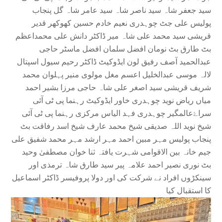
سید جعفر شاہ سید ناصر شاہ سید عامر شاہ گل پنجاب
پولیس علی جٹ چوہدری نعیم خادم حسین کھوکھر قدیر
قریشی سید محمد علی شاہ میر ڈاکٹر دانش علی محمداعظم
بٹ طارق بٹ نومان افضل سلمان افضل ماسٹر حاجی
عبدالحمید آصف رفیق لون ایڈوکیٹ ڈاکٹر رحیم سیول اسپتال
لالہ موسی عبدالخلیل اعسم مغل مولوی منیر پہلوان محمد
شریف قریشی سید اصغر علی شاہ حاجی مرزا بشیر احمد
میاں ریاض نوید چوہدری خاور ایڈوکیٹ رہنما پی ٹی آئی
سراۓعالمگیر چوہدری فہد الیاس مرکزی رہنما پی ٹی آئی
شیخ نوید اللہ صدیقی شیخ محمد عارف شیخ اسد رفاقت بٹ
پنجاب پولیس مہر مبین احمد مہر ارشد مہر محمد شفیق علی
جیم خانہ بین الاقوامی شہرت یافتہ ثنا خوان مصطفیٰ وحید
بٹ نوری نصیر احمد علامہ پیر سید طارق شاہ ترمذی اور
سینکڑوں افراد نے شرکت کی اور دولا پروفیسر ڈاکٹر اسماعیل
کا استقبال کیا