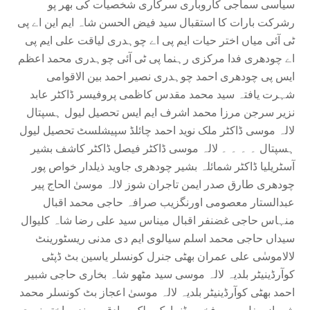
سیاسی سماجی کاروباری سرکاری شخصیات کی بھر پو
رشرکت بارات کا استقبال سید فیض الحسن شاہ ایم این اے پی
ٹی آئی میاں اختر حیات ایم پی اے چوہدری لیاقت علی ایم پی
اے چودھری فدا مرکزی رہنما پی ٹی آئی چوہدری محمد اعظم
ایس پی چودھری احمد چوہدری نصیر احمد بین الاقوامی
شہرت یافتہ سید محمد مقدس کاظمی پروفیسر ڈاکٹر عابد
نزیر سرجن مرزا محمد اشرف ایم ایس تحصیل لیول ہسپتال
لالہ موسی ڈاکٹر ملک نوید احمد چائلڈ سپیشلسٹ تحصیل لیول
ہسپتال ۔ ۔ ۔ ۔ لالہ موسی ڈاکٹر فیصل ڈاکٹر کاشف بشیر
آسٹریلیا ڈاکٹر شمائلہ بشیر چودھری جاوید ذیلدار خواص پور
چودھری طارق صدر ایمن تاجران شوز لالہ موسیٰ الحاج پیر
عبدالستار معصومی اورنگزیب صرافہ حاجی محمد اقبال
منہاس حاجی غضنفر اقبال میناس سید علی رضا شاہ کلیوال
سیداں حاجی محمد اسلم سیالوی ایم دی مدنی ریسٹورینٹ
لالاموسٰی علی عمران بھٹی جنرل کونسلر یاسین بٹ ڈپٹی
کوآرڈینیٹر بلدیہ لالہ موسی سید مٹھو شاہ بخاری حاجی شبیر
احمد بھٹی کوآرڈینیٹر بلدیہ لالہ موسیٰ اعجاز بٹ کونسلر محمد