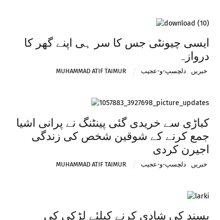
ایسی چیونٹی جس کا سر ہی اپنے گھر کا
دروازہ
خبریں
,
دلچسپ-و-عجیب
MUHAMMAD ATIF TAIMUR
کباڑی سے خریدی گئی پینٹنگ نے پرانی اشیا
جمع کرنے کے شوقین شخص کی زندگی
اجیرن کردی
خبریں
,
دلچسپ-و-عجیب
MUHAMMAD ATIF TAIMUR
پسند کی شادی کرنے کیلئے لڑکی کی