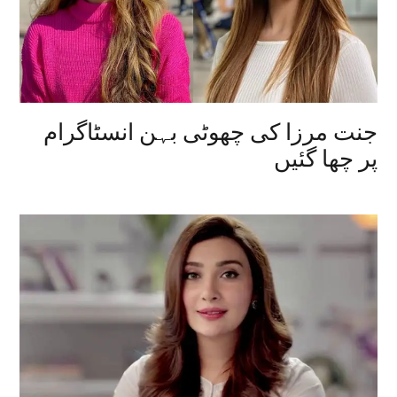
جنت مرزا کی چھوٹی بہن انسٹاگرام
پر چھا گئیں