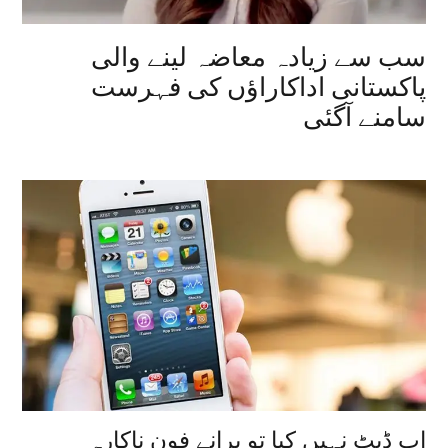
سب سے زیادہ معاضہ لینے والی
پاکستانی اداکاراؤں کی فہرست
سامنے آگئی
اپ ڈیٹ نہیں کیا تو پرانے فون ناکارہ