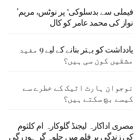
’فیملی سے بدسلوکی‘ پر نوٹس، مریم
نواز کی محمد عامر کو کال
یادداشت کو بہتر بنانے کے لیے 9 مفید
مشقیں کون سی ہیں؟
نوجوان ہارٹ اٹیک کے خطرے سے
کیسے بچ سکتے ہیں؟
مصری اداکارہ لیجنڈ گلوکارہ ام کلثوم
کی زندگی پر فلم میں جلوہ گر ہوں گی