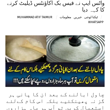
واٹس ایپ نے فیس بک اکاؤنٹس ڈیلیٹ کرنے
کا کہہ دیا
ٹیکنا لوجی
,
خبریں
,
معلومات
MUHAMMAD ATIF TAIMUR
WHATSAPP
چاول ابالنے کے بعد ان کا پانی ہر
گز نہ پھینکئیے بلکہ اس کام کےلئے
استعمال کریں تو آپ ہر ماہ ہزاروں