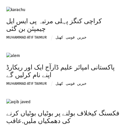
کراچی کنگز پہلی مرتبہ پی ایس ایل
چیمپئن بن گئی
خبریں
,
قومی
,
کھیل
MUHAMMAD ATIF TAIMUR
پاکستانی امپائر علیم ڈارآج ایک اور ریکارڈ
اپنے نام کرلیں گے
خبریں
,
قومی
,
کھیل
MUHAMMAD ATIF TAIMUR
فکسنگ کیخلاف بولنے پر بوٹیاں بوٹیاں کرنے
کی دھمکیاں ملیں.عاقب