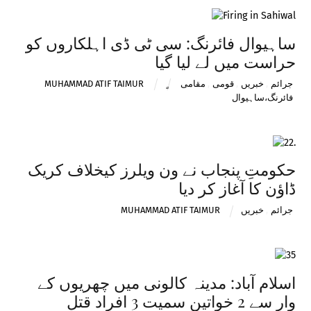
ساہیوال فائرنگ: سی ٹی ڈی اہلکاروں کو
حراست میں لے لیا گیا
جرائم
,
خبریں
,
قومی
,
مقامی
MUHAMMAD ATIF TAIMUR
فائرنگ،ساہیوال
حکومتِ پنجاب نے ون ویلرز کیخلاف کریک
ڈاؤن کا آغاز کر دیا
جرائم
,
خبریں
MUHAMMAD ATIF TAIMUR
اسلام آباد: مدینہ کالونی میں چھریوں کے
وار سے 2 خواتین سمیت 3 افراد قتل